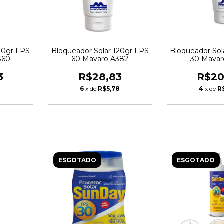
120gr FPS
Bloqueador Solar 120gr FPS
Bloqueador Sol
360
60 Mavaro A382
30 Mavar
3
R$28,83
R$20
1
6
x de
R$5,78
4
x de
R
ESGOTADO
ESGOTADO