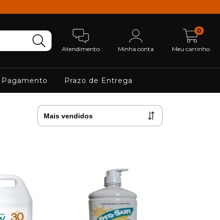
0
Atendimento
Minha conta
Meu carrinho
 Pagamento
Prazo de Entrega