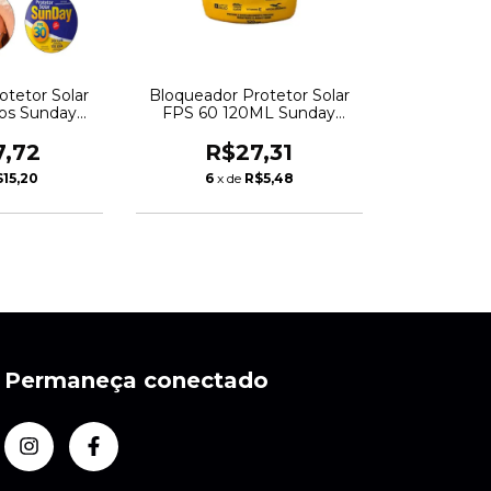
otetor Solar
Bloqueador Protetor Solar
ros Sunday
FPS 60 120ML Sunday
0061994
Nutriex 0062059
7,72
R$27,31
15,20
6
x de
R$5,48
Permaneça conectado