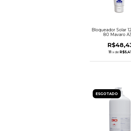
Bloqueador Solar 
80 Mavaro A
R$48,4
11
x de
R$5,4
ESGOTADO