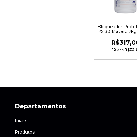
Bloqueador Protet
PS 30 Mavaro 2kg
A170
R$317,0
12
x de
R$32,
Departamentos
Início
Produtos