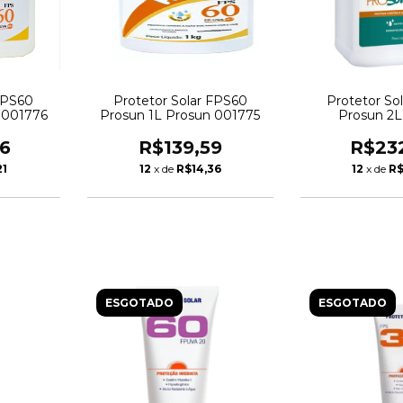
FPS60
Protetor Solar FPS60
Protetor So
 001776
Prosun 1L Prosun 001775
Prosun 2
6
R$139,59
R$23
21
12
x de
R$14,36
12
x de
R$
ESGOTADO
ESGOTADO