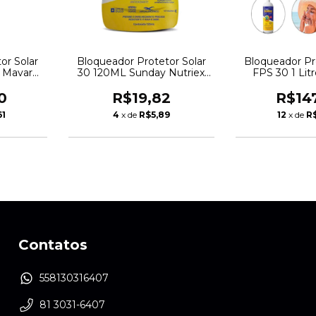
or Solar
Bloqueador Protetor Solar
Bloqueador Pr
 Mavaro
30 120ML Sunday Nutriex
FPS 30 1 Lit
0061903
Nutriex 
0
R$19,82
R$14
61
4
x de
R$5,89
12
x de
R$
Contatos
558130316407
81 3031-6407