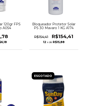
ar 120gr FPS
Bloqueador Protetor Solar
o A054
PS 30 Mavaro 1 KG A174
,78
R$154,41
R$154,41
$6,18
12
x de
R$15,88
ESGOTADO