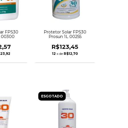
lar FPS30
Protetor Solar FPS30
L 00300
Prosun 1L 00255
2,57
R$123,45
23,92
12
x de
R$12,70
ESGOTADO