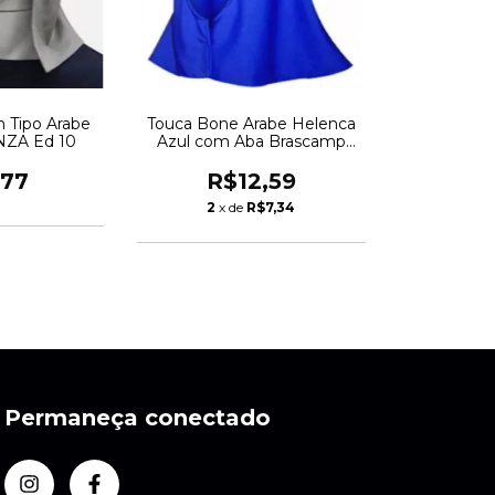
 Tipo Arabe
Touca Bone Arabe Helenca
NZA Ed 10
Azul com Aba Brascamp
CA39760 2632
,77
R$12,59
2
x de
R$7,34
Permaneça conectado