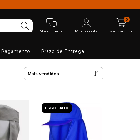
0
Atendimento
Minha conta
Meu carrinho
 Pagamento
Prazo de Entrega
ESGOTADO