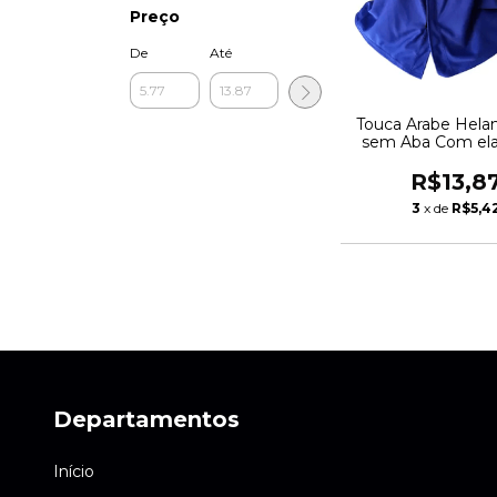
Preço
De
Até
Touca Arabe Hela
sem Aba Com ela
velcro Protec
Brascamp CA3985
R$13,8
3
x de
R$5,4
Departamentos
Início