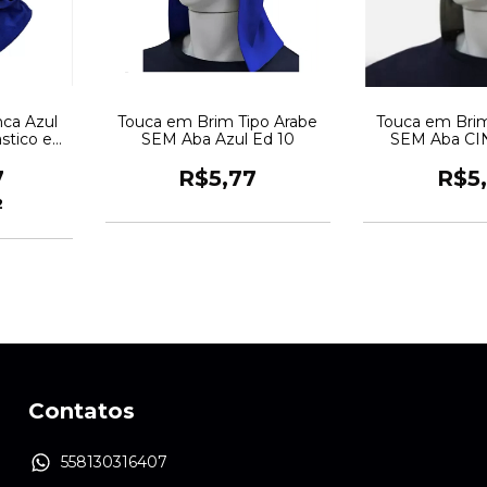
nca Azul
Touca em Brim Tipo Arabe
Touca em Brim
stico e
SEM Aba Azul Ed 10
SEM Aba CI
ao UV
6 3455
7
R$5,77
R$5
2
Contatos
558130316407