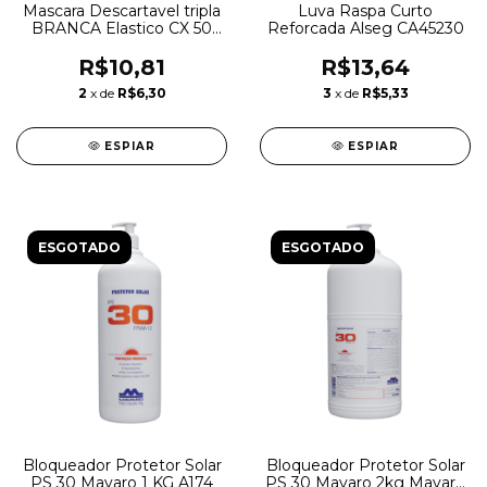
Mascara Descartavel tripla
Luva Raspa Curto
BRANCA Elastico CX 50
Reforcada Alseg CA45230
Unds Medpack
R$10,81
R$13,64
2
x de
R$6,30
3
x de
R$5,33
ESPIAR
ESPIAR
ESGOTADO
ESGOTADO
Bloqueador Protetor Solar
Bloqueador Protetor Solar
PS 30 Mavaro 1 KG A174
PS 30 Mavaro 2kg Mavaro