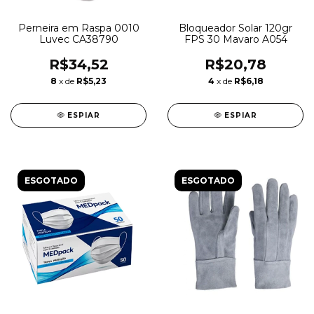
Perneira em Raspa 0010
Bloqueador Solar 120gr
Luvec CA38790
FPS 30 Mavaro A054
R$34,52
R$20,78
8
x de
R$5,23
4
x de
R$6,18
ESPIAR
ESPIAR
ESGOTADO
ESGOTADO