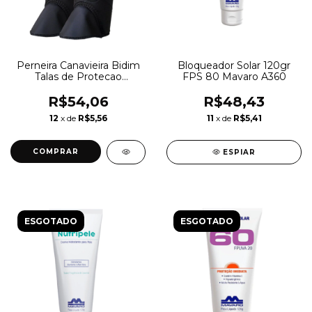
Perneira Canavieira Bidim
Bloqueador Solar 120gr
Talas de Protecao
FPS 80 Mavaro A360
CA36902
R$54,06
R$48,43
12
x de
R$5,56
11
x de
R$5,41
ESPIAR
ESGOTADO
ESGOTADO