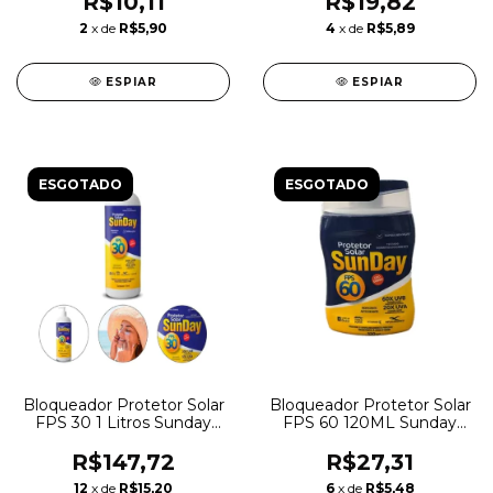
R$10,11
R$19,82
2
x de
R$5,90
4
x de
R$5,89
ESPIAR
ESPIAR
ESGOTADO
ESGOTADO
Bloqueador Protetor Solar
Bloqueador Protetor Solar
FPS 30 1 Litros Sunday
FPS 60 120ML Sunday
Nutriex 0061994
Nutriex 0062059
R$147,72
R$27,31
12
x de
R$15,20
6
x de
R$5,48