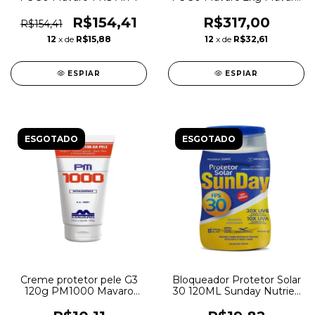
A170
R$154,41
R$317,00
R$154,41
12
x de
R$15,88
12
x de
R$32,61
ESPIAR
ESPIAR
ESGOTADO
ESGOTADO
Creme protetor pele G3
Bloqueador Protetor Solar
120g PM1000 Mavaro
30 120ML Sunday Nutriex
CA10931 A027
0061903