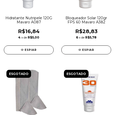
Hidratante Nutripele 120G
Bloqueador Solar 120gr
Mavaro A087
FPS 60 Mavaro A382
R$16,84
R$28,83
4
x de
R$5,00
6
x de
R$5,78
ESPIAR
ESPIAR
ESGOTADO
ESGOTADO