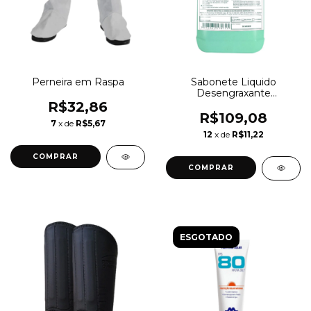
Perneira em Raspa
Sabonete Liquido
Desengraxante
ESFOLIANTE 5L Mavaro
R$32,86
A127
R$109,08
7
x de
R$5,67
12
x de
R$11,22
ESGOTADO